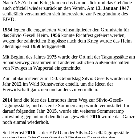
Nach NS-Zeit und Krieg kamen das Grundstück und das Gebäude
auch offiziell wieder zurück an den Verein. Am
13. Januar 1947
schließlich versammelten sich Interessierte zur Neugründung des
FJVD.
1954
legten die engagierten Vereinsmitglieder den Grundstein für
das Silvio-Gesell-Heim,
1956
konnte Richtfest gefeiert werden,
wegen der zahlreichen Engpässe nach dem Krieg wurde das Heim
allerdings erst
1959
fertiggestellt.
Mit Beginn des Jahres
1975
wurde der Ort mit der Tagungsstätte am
Schanzenweg zusammen mit anderen östlichen Außenortschaften
von Neviges in Wuppertal eingemeindet.
Zur Jubiläumsfeier zum 150. Geburtstag Silvio Gesells wurden im
Jahr
2012
im Wald Kunstwerke erstellt, um die Ideen der
Freiwirtschaft ganz neu und anders zu vermitteln.
2014
fand die Idee des Lernortes ihren Weg zur Silvio-Gesell-
Tagungsstätte, und das erste Sommercamp wurde veranstaltet. Im
darauf folgenden Jahr,
2015
, wurde ein weiteres Sommercamp
aufwändig geplant und deutlich ausgeweitet.
2016
wurde das Ganze
noch einmal wiederholt.
Seit Herbst
2016
ist der FJVD an der Silvio-Gesell-Tagungsstätte