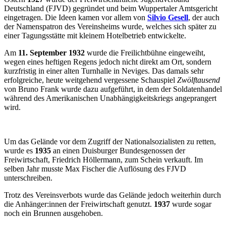
Deutschland (FJVD) gegründet und beim Wuppertaler Amtsgericht
eingetragen.
Die Ideen kamen vor allem von
Silvio Gesell
, der auch
der Namenspatron des Vereinsheims wurde, welches sich später zu
einer Tagungsstätte mit kleinem Hotelbetrieb entwickelte.
Am
11. September 1932
wurde die Freilichtbühne eingeweiht,
wegen eines heftigen Regens jedoch nicht direkt am Ort, sondern
kurzfristig in einer alten Turnhalle in Neviges. Das damals sehr
erfolgreiche, heute weitgehend vergessene Schauspiel
Zwölftausend
von Bruno Frank
wurde dazu aufgeführt, in dem der Soldatenhandel
während des Amerikanischen Unabhängigkeitskriegs angeprangert
wird.
Um das Gelände vor dem Zugriff der Nationalsozialisten zu retten,
wurde es
1935
an einen Duisburger Bundesgenossen der
Freiwirtschaft, Friedrich Höllermann, zum Schein verkauft. Im
selben Jahr musste Max Fischer die Auflösung des FJVD
unterschreiben.
Trotz des Vereinsverbots wurde das Gelände jedoch weiterhin durch
die Anhänger:innen der Freiwirtschaft genutzt.
1937
wurde sogar
noch ein Brunnen ausgehoben.