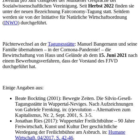
zweimal pro Jahr Gastgeber der Mündener Gespräche der
Sozialwissenschaftlichen Vereinigung. Seit
Herbst 2022
finden sie
unter der neuen Bezeichnung Fairconomy-Tagung statt. Seitdem
werden sie von der Initiative für Natürliche Wirtschaftsordnung
(
INWO
) durchgeführt.
Pächterwechsel an der
Tagungsstätte
: Manuel Bangemann und seine
Familie übernahmen – in der Cornona-Pandemie! – die
Bewirtschaftung von Haus und Gelände ab dem
15. Juni 2021
nach
einem Bewerbungsverfahren, dass der Vorstand des FJVD
durchgeführt hat.
Einige Angaben aus:
Beate Bockting (2001): Bewegte Zeiten. Die Silvio-Gesell-
Tagungsstätte in Wuppertal-Neviges. Nach Aufzeichnungen
von Gabriele Frenking. in: (r)evolution – Alternativen zum
Kapitalismus, Nr. 2, Sept. 2001, S. 3-5.
Jonathan Ries (2017): Wuppertaler Freilichtbühne – 90 Jahre
Freiwirtschaft, Kunst und Kultur Der geschichtliche
Werdegang der Freilichtbühne am Asbruch. in:
Humane
Wirtschaft, 04/2017, S. 42-46
.