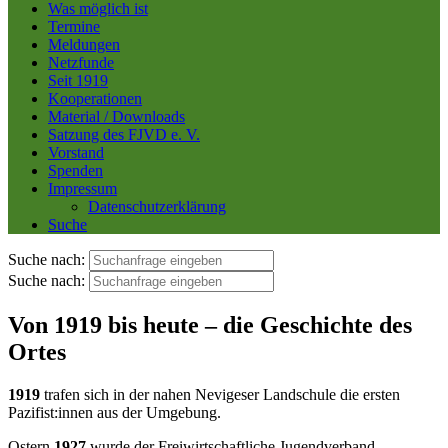
Was möglich ist
Termine
Meldungen
Netzfunde
Seit 1919
Kooperationen
Material / Downloads
Satzung des FJVD e. V.
Vorstand
Spenden
Impressum
Datenschutzerklärung
Suche
Suche nach:
Suche nach:
Von 1919 bis heute – die Geschichte des
Ortes
1919
trafen sich in der nahen Nevigeser Landschule die ersten
Pazifist:innen
aus der Umgebung.
Ostern
1927
wurde der Freiwirtschaftliche Jugendverband