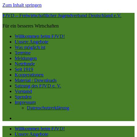
Zum Inhalt springen
FJVD – Freiwirtschaftlicher Jugendverband Deutschland e.V.
Für ein besseres Wirtschaften
Willkommen beim FJVD!
Unsere Angebote
Was möglich ist
Termine
Meldungen
Netzfunde
Seit 1919
Kooperationen
Material / Downloads
Satzung des FJVD e. V.
Vorstand
Spenden
Impressum
Datenschutzerklärung
Willkommen beim FJVD!
Unsere Angebote