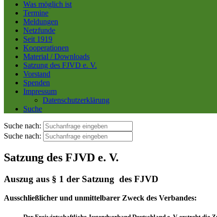
Was möglich ist
Termine
Meldungen
Netzfunde
Seit 1919
Kooperationen
Material / Downloads
Satzung des FJVD e. V.
Vorstand
Spenden
Impressum
Datenschutzerklärung
Suche
Suche nach:
Suche nach:
Satzung des FJVD e. V.
Auszug aus § 1 der Satzung des FJVD
Ausschließlicher und unmittelbarer Zweck des Verbandes:
Der Freiwirtschaftliche Jugendverband Deutschland e. V. erstrebt d