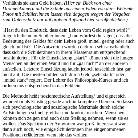
Verhältnis sie zum Geld haben.
(Hier ein Blick von einer
Drohnenkamera auf die Schule aus einem Video von ihrer Webseite.
Fotos mit Schüler:innen lassen sich dagegen wegen der Vorgaben
zum Datenschutz nur mit großem Aufwand hier veröffentlichen.)
„Hast du den Eindruck, dass dein Leben vom Geld regiert wird?“
frage ich die neun Schüler:innen. „Und würdest du sagen, dass die
Bedeutung des Geldes für dein Leben groß, mittel, gering oder auch
gleich null ist?“ Die Antworten wurden dadurch sehr anschaulich,
dass sich die Schüler:innen in ihrem Klassenraum entsprechend
positionierten. Für die Einschätzung „stark“ können sich die jungen
Menschen an der einen Wand und für „gar nicht“ an der anderen
aufstellen. Letztere Einschätzung taucht jedoch tatsächlich fast gar
nicht auf. Die meisten fühlen sich durch Geld „sehr stark“ oder
„mittel stark“ regiert. Der Lehrer des Philosophie-Kurses und ich
ordnen uns entsprechend in das Feld ein.
Die Methode heißt ’soziometrische Aufstellung‘ und eignet sich
wunderbar als Einstieg gerade auch in komplexe Themen. So lassen
sich psychologische und soziologische Merkmale durch solche
Aufstellungen schnell greifbar und konkret machen. Menschen
können sich zeigen und auch dazu Stellung nehmen, wenn sie es
wollen. Das Spektrum der Antworten war groß. Interessant war
dann auch noch, wie einige Schüler:innen ihre eingenommenen
Positionen erläuterten, wenn sie das wollten.