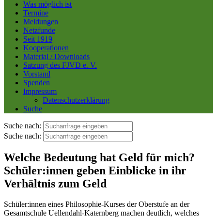
Was möglich ist
Termine
Meldungen
Netzfunde
Seit 1919
Kooperationen
Material / Downloads
Satzung des FJVD e. V.
Vorstand
Spenden
Impressum
Datenschutzerklärung
Suche
Suche nach:
Suche nach:
Welche Bedeutung hat Geld für mich?
Schüler:innen geben Einblicke in ihr
Verhältnis zum Geld
Schüler:innen eines Philosophie-Kurses der Oberstufe an der
Gesamtschule Uellendahl-Katernberg machen deutlich, welches