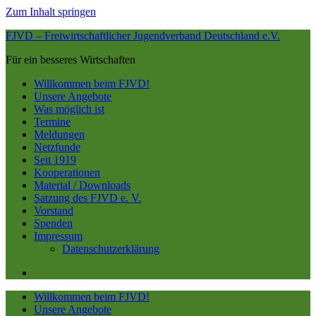
Zum Inhalt springen
FJVD – Freiwirtschaftlicher Jugendverband Deutschland e.V.
Für ein besseres Wirtschaften
Willkommen beim FJVD!
Unsere Angebote
Was möglich ist
Termine
Meldungen
Netzfunde
Seit 1919
Kooperationen
Material / Downloads
Satzung des FJVD e. V.
Vorstand
Spenden
Impressum
Datenschutzerklärung
Willkommen beim FJVD!
Unsere Angebote